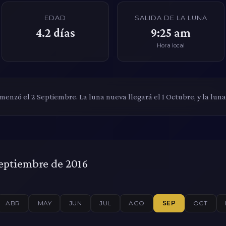
EDAD
SALIDA DE LA LUNA
4.2
días
9:25 am
Hora local
omenzó el 2 Septiembre. La luna nueva llegará el 1 Octubre, y la luna
Septiembre de 2016
ABR
MAY
JUN
JUL
AGO
SEP
OCT