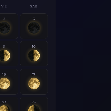
VIE
SÁB
2
3
9
10
16
17
23
24