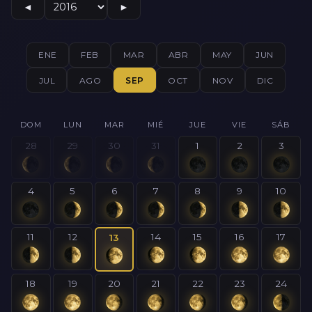
◄
►
ENE
FEB
MAR
ABR
MAY
JUN
JUL
AGO
SEP
OCT
NOV
DIC
DOM
LUN
MAR
MIÉ
JUE
VIE
SÁB
28
29
30
31
1
2
3
4
5
6
7
8
9
10
11
12
14
15
16
17
13
18
19
20
21
22
23
24