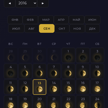
◄
►
ЯНВ
ФЕВ
МАР
АПР
МАЙ
ИЮН
ИЮЛ
АВГ
СЕН
ОКТ
НОЯ
ДЕК
ВС
ПН
ВТ
СР
ЧТ
ПТ
СБ
28
29
30
31
1
2
3
4
5
6
7
8
9
10
11
12
14
15
16
17
13
18
19
20
21
22
23
24