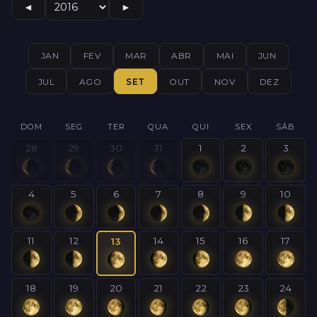
◄
►
JAN
FEV
MAR
ABR
MAI
JUN
JUL
AGO
SET
OUT
NOV
DEZ
DOM
SEG
TER
QUA
QUI
SEX
SÁB
28
29
30
31
1
2
3
4
5
6
7
8
9
10
11
12
14
15
16
17
13
18
19
20
21
22
23
24