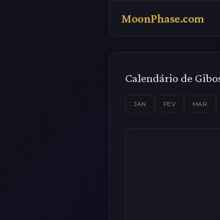
MoonPhase.com
Calendário de Gibo
JAN
FEV
MAR