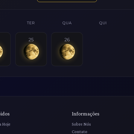
TER
QUA
QUI
25
26
pidos
Informações
a Hoje
Sobre Nós
Contato