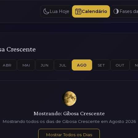
Lua Hoje
Calendário
Fases d
sa Crescente
ABR
MAI
JUN
JUL
AGO
SET
OUT
Mostrando: Gibosa Crescente
Mostrando todos os dias de Gibosa Crescente em Agosto 2026
Mostrar Todos os Dias