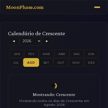
MoonPhase.com
Calendário de Crescente
◄
►
JAN
FEV
MAR
ABR
MAI
JUN
JUL
AGO
SET
OUT
NOV
DEZ
Mostrando: Crescente
Mostrando todos os dias de Crescente em
Agosto 2026