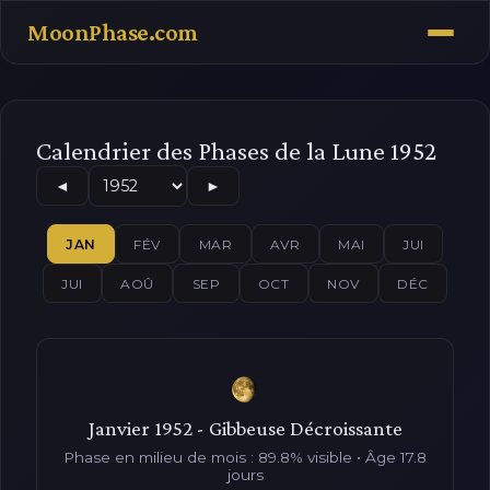
MoonPhase.com
Calendrier des Phases de la Lune 1952
◄
►
JAN
FÉV
MAR
AVR
MAI
JUI
JUI
AOÛ
SEP
OCT
NOV
DÉC
Janvier 1952 - Gibbeuse Décroissante
Phase en milieu de mois : 89.8% visible • Âge 17.8
jours