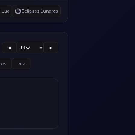
a Lua
Eclipses Lunares
◄
►
NOV
DEZ