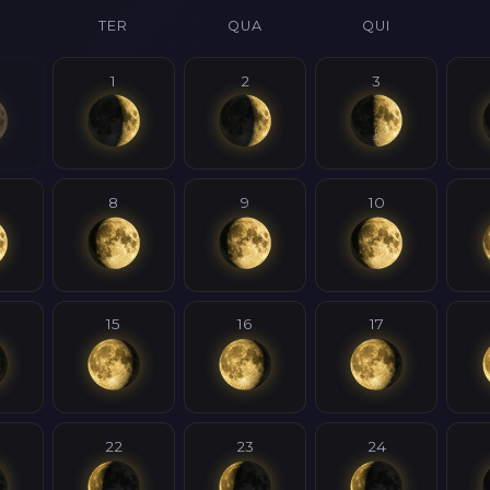
TER
QUA
QUI
1
2
3
8
9
10
15
16
17
22
23
24