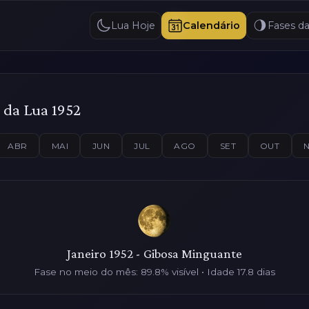
Lua Hoje
Calendário
Fases d
 da Lua 1952
ABR
MAI
JUN
JUL
AGO
SET
OUT
Janeiro 1952 - Gibosa Minguante
Fase no meio do mês: 89.8% visível • Idade 17.8 dias