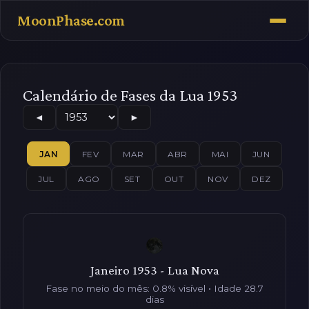
MoonPhase.com
Calendário de Fases da Lua 1953
◄
►
JAN
FEV
MAR
ABR
MAI
JUN
JUL
AGO
SET
OUT
NOV
DEZ
Janeiro 1953 - Lua Nova
Fase no meio do mês: 0.8% visível • Idade 28.7
dias