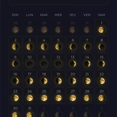
DIM
LUN
MAR
MER
JEU
VEN
SAM
26
27
28
29
30
31
1
2
3
4
5
6
7
8
9
10
11
12
13
14
15
16
17
18
19
20
21
22
23
24
25
26
27
28
29
30
31
1
2
3
4
5