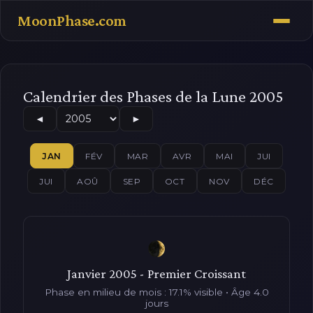
MoonPhase.com
Calendrier des Phases de la Lune 2005
◄
►
JAN
FÉV
MAR
AVR
MAI
JUI
JUI
AOÛ
SEP
OCT
NOV
DÉC
Janvier 2005 - Premier Croissant
Phase en milieu de mois : 17.1% visible • Âge 4.0
jours