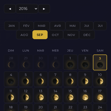
◄
►
JAN
FÉV
MAR
AVR
MAI
JUI
JUI
AOÛ
SEP
OCT
NOV
DÉC
DIM
LUN
MAR
MER
JEU
VEN
SAM
28
29
30
31
1
2
3
4
5
6
7
8
9
10
11
12
13
14
15
16
17
18
19
20
21
22
23
24