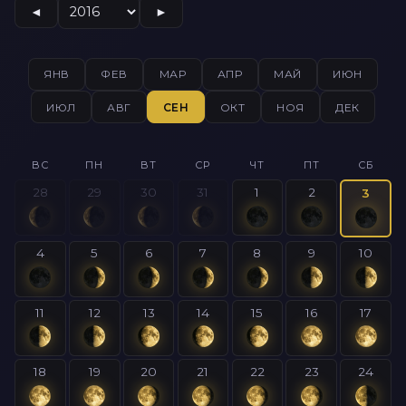
◄
►
ЯНВ
ФЕВ
МАР
АПР
МАЙ
ИЮН
ИЮЛ
АВГ
СЕН
ОКТ
НОЯ
ДЕК
ВС
ПН
ВТ
СР
ЧТ
ПТ
СБ
28
29
30
31
1
2
3
4
5
6
7
8
9
10
11
12
13
14
15
16
17
18
19
20
21
22
23
24