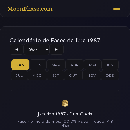
MoonPhase.com
Calendário de Fases da Lua 1987
◄
►
JAN
FEV
MAR
ABR
MAI
JUN
JUL
AGO
SET
OUT
NOV
DEZ
Janeiro 1987 - Lua Cheia
Fase no meio do mês: 100.0% visível • Idade 14.8
dias