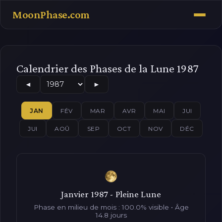
MoonPhase.com
Calendrier des Phases de la Lune 1987
◄
►
JAN
FÉV
MAR
AVR
MAI
JUI
JUI
AOÛ
SEP
OCT
NOV
DÉC
Janvier 1987 - Pleine Lune
Phase en milieu de mois : 100.0% visible • Âge
14.8 jours