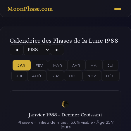
MoonPhase.com
Calendrier des Phases de la Lune 1988
◄
►
JAN
FÉV
MAR
AVR
MAI
JUI
JUI
AOÛ
SEP
OCT
NOV
DÉC
Janvier 1988 - Dernier Croissant
Phase en milieu de mois : 15.6% visible • Âge 25.7
jours