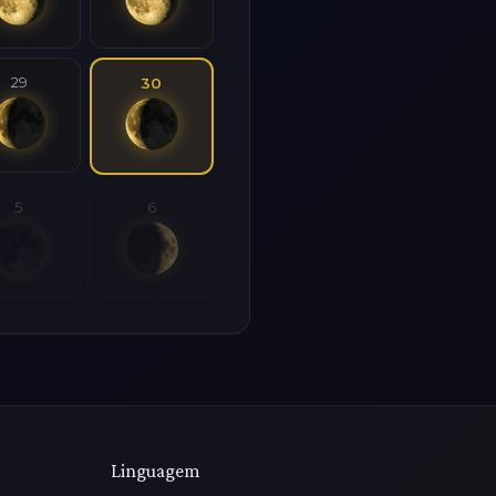
29
30
5
6
Linguagem