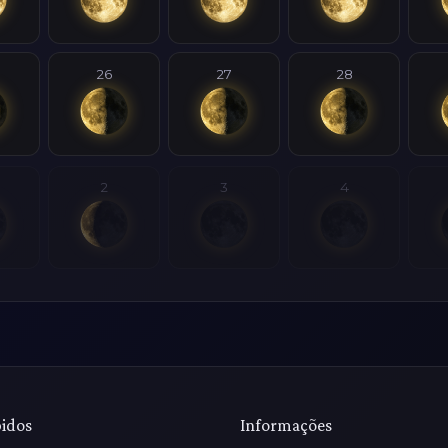
26
27
28
2
3
4
pidos
Informações