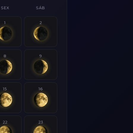
SEX
SÁB
1
2
8
9
15
16
22
23