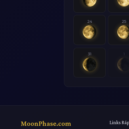
24
25
31
1
MoonPhase.com
Links Rá