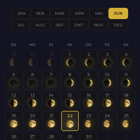
JAN
FEB
MÄR
APR
MAI
JUN
JUL
AUG
SEP
OKT
NOV
DEZ
SO
MO
DI
MI
DO
FR
SA
29
30
31
1
2
3
4
5
6
7
8
9
10
11
12
13
14
15
16
17
18
19
20
21
23
24
25
22
26
27
28
29
30
1
2