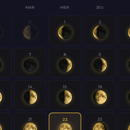
MAR
MER
JEU
31
1
2
7
8
9
14
15
16
21
23
22