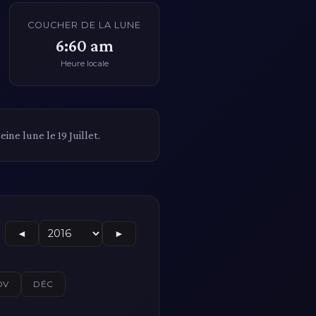
COUCHER DE LA LUNE
6:60 am
Heure locale
ine lune le 19 Juillet.
◄
►
OV
DÉC