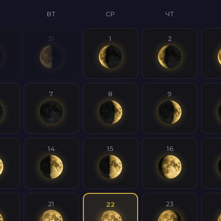
ВТ
СР
ЧТ
31
1
2
7
8
9
14
15
16
21
23
22