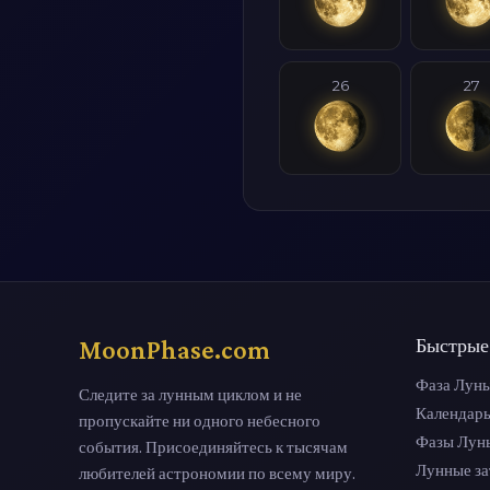
26
27
MoonPhase.com
Быстрые
Фаза Луны
Следите за лунным циклом и не
Календар
пропускайте ни одного небесного
Фазы Лун
события. Присоединяйтесь к тысячам
Лунные з
любителей астрономии по всему миру.