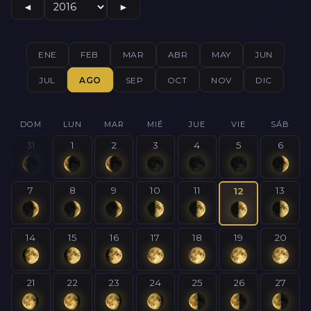
◄
►
ENE
FEB
MAR
ABR
MAY
JUN
JUL
AGO
SEP
OCT
NOV
DIC
DOM
LUN
MAR
MIÉ
JUE
VIE
SÁB
31
1
2
3
4
5
6
7
8
9
10
11
13
12
14
15
16
17
18
19
20
21
22
23
24
25
26
27