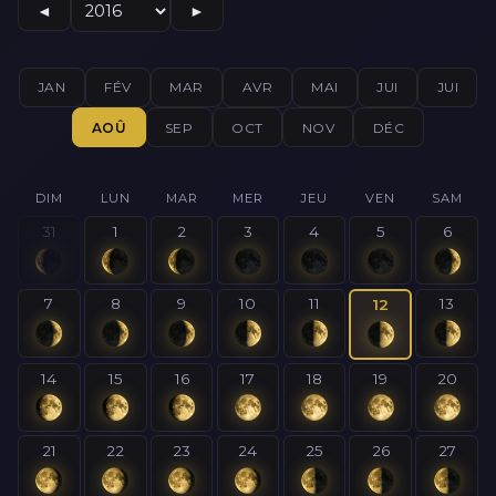
◄
►
JAN
FÉV
MAR
AVR
MAI
JUI
JUI
AOÛ
SEP
OCT
NOV
DÉC
DIM
LUN
MAR
MER
JEU
VEN
SAM
31
1
2
3
4
5
6
7
8
9
10
11
13
12
14
15
16
17
18
19
20
21
22
23
24
25
26
27