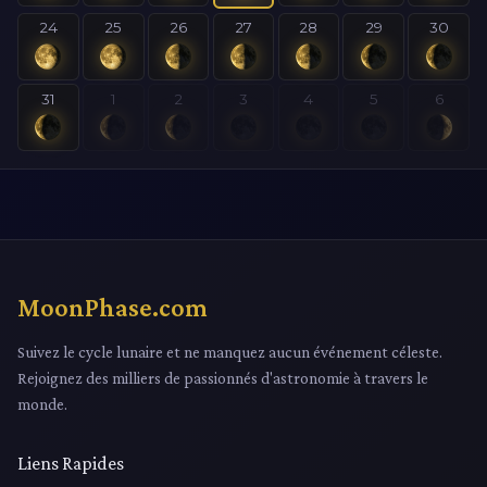
24
25
26
27
28
29
30
31
1
2
3
4
5
6
MoonPhase.com
Suivez le cycle lunaire et ne manquez aucun événement céleste.
Rejoignez des milliers de passionnés d'astronomie à travers le
monde.
Liens Rapides