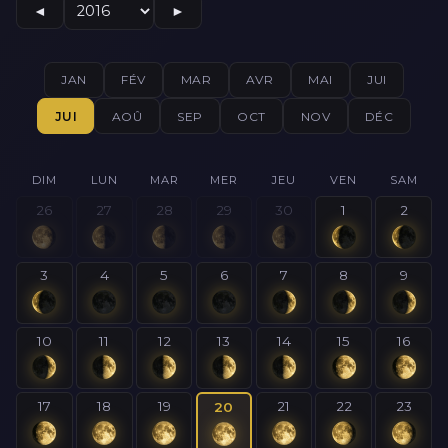
◄
►
JAN
FÉV
MAR
AVR
MAI
JUI
JUI
AOÛ
SEP
OCT
NOV
DÉC
DIM
LUN
MAR
MER
JEU
VEN
SAM
26
27
28
29
30
1
2
3
4
5
6
7
8
9
10
11
12
13
14
15
16
17
18
19
21
22
23
20