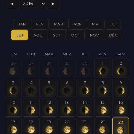
◄
►
JAN
FÉV
MAR
AVR
MAI
JUI
JUI
AOÛ
SEP
OCT
NOV
DÉC
DIM
LUN
MAR
MER
JEU
VEN
SAM
26
27
28
29
30
1
2
3
4
5
6
7
8
9
10
11
12
13
14
15
16
17
18
19
20
21
22
23