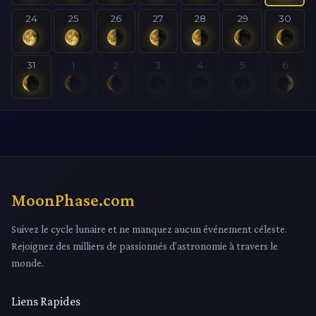
24
25
26
27
28
29
30
31
1
2
3
4
5
6
MoonPhase.com
Suivez le cycle lunaire et ne manquez aucun événement céleste.
Rejoignez des milliers de passionnés d'astronomie à travers le
monde.
Liens Rapides