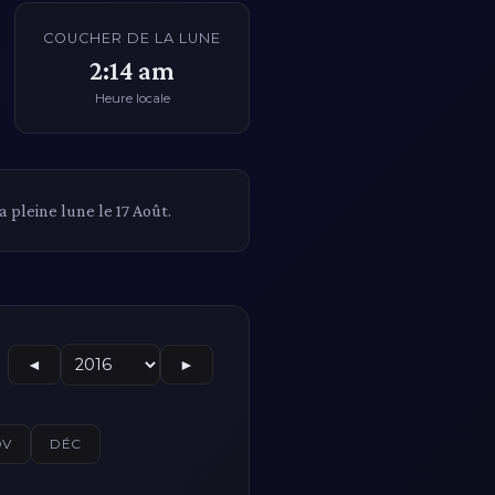
COUCHER DE LA LUNE
2:14 am
Heure locale
 pleine lune le 17 Août.
◄
►
OV
DÉC