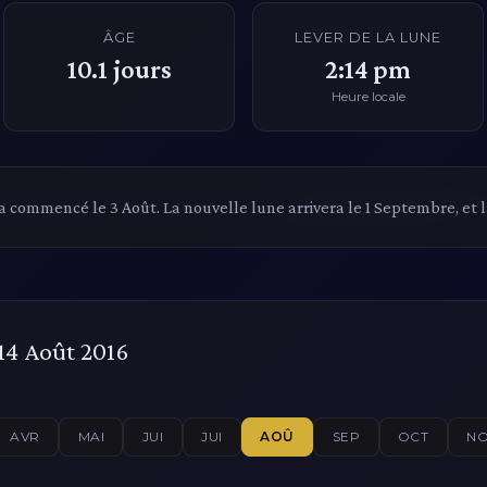
ÂGE
LEVER DE LA LUNE
10.1
jours
2:14 pm
Heure locale
 a commencé le 3 Août. La nouvelle lune arrivera le 1 Septembre, et la
 14 Août 2016
AVR
MAI
JUI
JUI
AOÛ
SEP
OCT
N