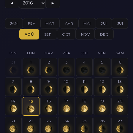
◄
►
JAN
FÉV
MAR
AVR
MAI
JUI
JUI
AOÛ
SEP
OCT
NOV
DÉC
DIM
LUN
MAR
MER
JEU
VEN
SAM
31
1
2
3
4
5
6
7
8
9
10
11
12
13
14
16
17
18
19
20
15
21
22
23
24
25
26
27