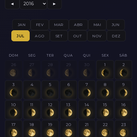
◄
►
JAN
FEV
MAR
ABR
MAI
JUN
JUL
AGO
SET
OUT
NOV
DEZ
DOM
SEG
TER
QUA
QUI
SEX
SÁB
26
27
28
29
30
1
2
3
4
5
6
7
8
9
10
11
12
13
14
15
16
17
18
19
20
21
22
23