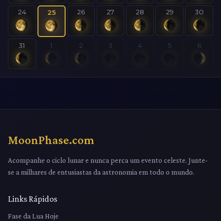
24
26
27
28
29
30
25
31
1
2
3
4
5
6
MoonPhase.com
Acompanhe o ciclo lunar e nunca perca um evento celeste. Junte-
se a milhares de entusiastas da astronomia em todo o mundo.
Links Rápidos
Fase da Lua Hoje