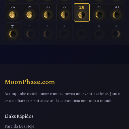
24
25
26
27
29
30
28
31
1
2
3
4
5
6
MoonPhase.com
Acompanhe o ciclo lunar e nunca perca um evento celeste. Junte-
se a milhares de entusiastas da astronomia em todo o mundo.
Links Rápidos
Fase da Lua Hoje