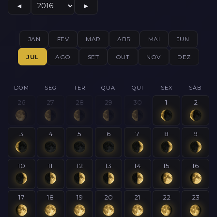
◄
►
JAN
FEV
MAR
ABR
MAI
JUN
JUL
AGO
SET
OUT
NOV
DEZ
DOM
SEG
TER
QUA
QUI
SEX
SÁB
26
27
28
29
30
1
2
3
4
5
6
7
8
9
10
11
12
13
14
15
16
17
18
19
20
21
22
23