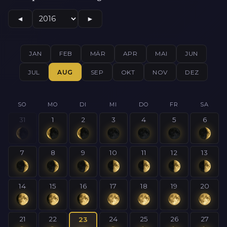
◄
►
JAN
FEB
MÄR
APR
MAI
JUN
JUL
AUG
SEP
OKT
NOV
DEZ
SO
MO
DI
MI
DO
FR
SA
31
1
2
3
4
5
6
7
8
9
10
11
12
13
14
15
16
17
18
19
20
21
22
24
25
26
27
23