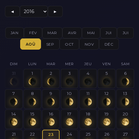
◄
►
JAN
FÉV
MAR
AVR
MAI
JUI
JUI
AOÛ
SEP
OCT
NOV
DÉC
DIM
LUN
MAR
MER
JEU
VEN
SAM
31
1
2
3
4
5
6
7
8
9
10
11
12
13
14
15
16
17
18
19
20
21
22
24
25
26
27
23