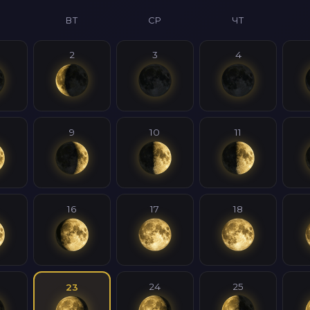
ВТ
СР
ЧТ
2
3
4
9
10
11
16
17
18
24
25
23