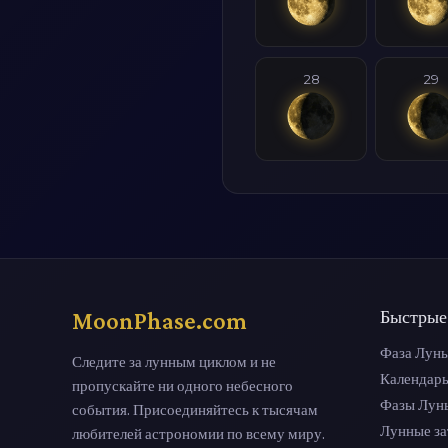
28
29
MoonPhase.com
Быстрые
Фаза Луны
Следите за лунным циклом и не
Календар
пропускайте ни одного небесного
Фазы Лун
события. Присоединяйтесь к тысячам
Лунные з
любителей астрономии по всему миру.