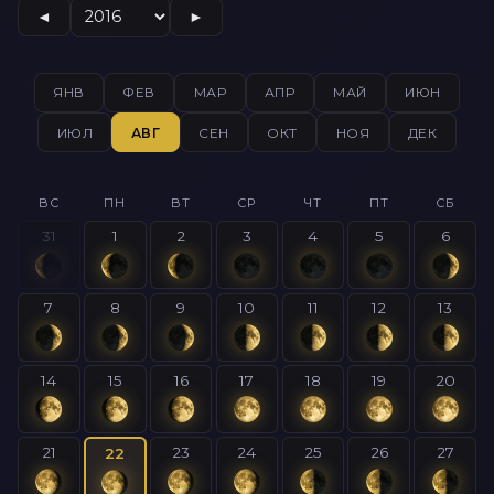
◄
►
ЯНВ
ФЕВ
МАР
АПР
МАЙ
ИЮН
ИЮЛ
АВГ
СЕН
ОКТ
НОЯ
ДЕК
ВС
ПН
ВТ
СР
ЧТ
ПТ
СБ
31
1
2
3
4
5
6
7
8
9
10
11
12
13
14
15
16
17
18
19
20
21
23
24
25
26
27
22