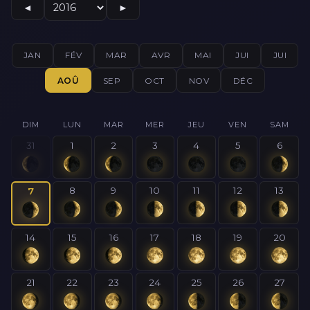
◄
►
JAN
FÉV
MAR
AVR
MAI
JUI
JUI
AOÛ
SEP
OCT
NOV
DÉC
DIM
LUN
MAR
MER
JEU
VEN
SAM
31
1
2
3
4
5
6
8
9
10
11
12
13
7
14
15
16
17
18
19
20
21
22
23
24
25
26
27