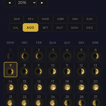
◄
►
JAN
FEV
MAR
ABR
MAI
JUN
JUL
AGO
SET
OUT
NOV
DEZ
DOM
SEG
TER
QUA
QUI
SEX
SÁB
31
1
2
3
4
5
6
8
9
10
11
12
13
7
14
15
16
17
18
19
20
21
22
23
24
25
26
27