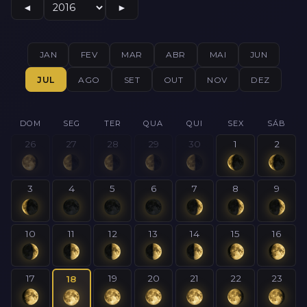
◄
►
JAN
FEV
MAR
ABR
MAI
JUN
JUL
AGO
SET
OUT
NOV
DEZ
DOM
SEG
TER
QUA
QUI
SEX
SÁB
26
27
28
29
30
1
2
3
4
5
6
7
8
9
10
11
12
13
14
15
16
17
19
20
21
22
23
18