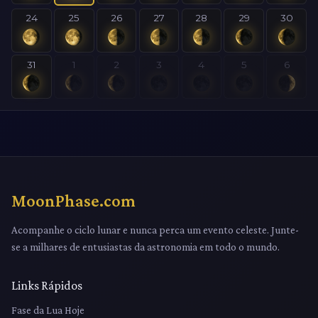
24
25
26
27
28
29
30
31
1
2
3
4
5
6
MoonPhase.com
Acompanhe o ciclo lunar e nunca perca um evento celeste. Junte-
se a milhares de entusiastas da astronomia em todo o mundo.
Links Rápidos
Fase da Lua Hoje