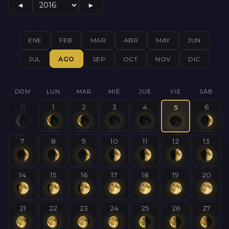
◄
►
ENE
FEB
MAR
ABR
MAY
JUN
JUL
AGO
SEP
OCT
NOV
DIC
DOM
LUN
MAR
MIÉ
JUE
VIE
SÁB
31
1
2
3
4
6
5
7
8
9
10
11
12
13
14
15
16
17
18
19
20
21
22
23
24
25
26
27