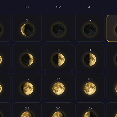
ВТ
СР
ЧТ
2
3
4
9
10
11
16
17
18
23
24
25