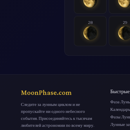
28
29
MoonPhase.com
Быстрые
Фаза Луны
Следите за лунным циклом и не
Календар
пропускайте ни одного небесного
Фазы Лун
события. Присоединяйтесь к тысячам
Лунные з
любителей астрономии по всему миру.