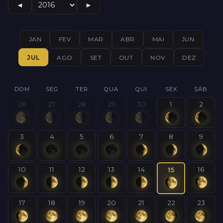
◄
►
JAN
FEV
MAR
ABR
MAI
JUN
JUL
AGO
SET
OUT
NOV
DEZ
DOM
SEG
TER
QUA
QUI
SEX
SÁB
26
27
28
29
30
1
2
3
4
5
6
7
8
9
10
11
12
13
14
16
15
17
18
19
20
21
22
23