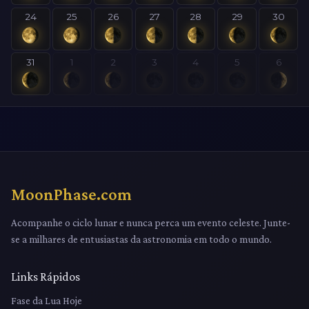
24
25
26
27
28
29
30
31
1
2
3
4
5
6
MoonPhase.com
Acompanhe o ciclo lunar e nunca perca um evento celeste. Junte-
se a milhares de entusiastas da astronomia em todo o mundo.
Links Rápidos
Fase da Lua Hoje