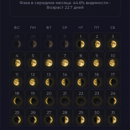
Фаза в середине месяца: 44.6% видимости •
Возраст 22.7 дней
ВС
ПН
ВТ
СР
ЧТ
ПТ
СБ
28
29
30
31
1
2
3
4
5
6
7
8
9
10
11
12
13
14
15
16
17
18
19
20
21
22
23
24
25
26
27
28
29
30
31