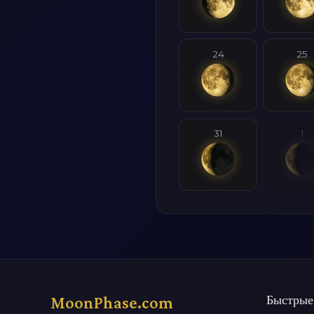
24
25
31
1
MoonPhase.com
Быстрые