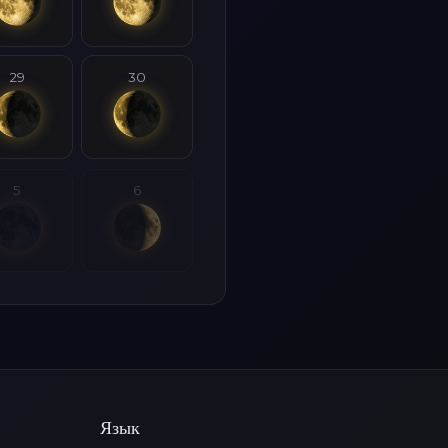
29
30
5
6
Язык